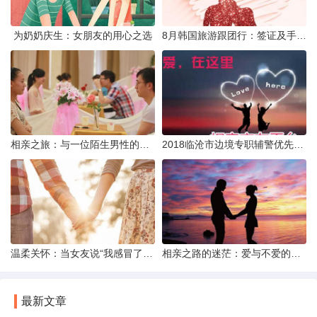
为奶奶庆生：女朋友的用心之选
8月韩国旅游跟团行：签证及手续全攻略
相亲之旅：与一位陌生男性的邂逅与反思
2018临沧市边境专职辅警优先聘用政策解析
温柔关怀：当女友说“我感冒了”时的真心回应策略
相亲之路的迷茫：爱与不爱的天秤间
最新文章