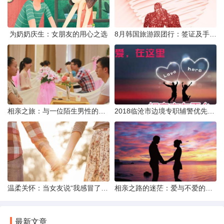
为奶奶庆生：女朋友的用心之选
8月韩国旅游跟团行：签证及手续全攻略
相亲之旅：与一位陌生男性的邂逅与反思
2018临沧市边境专职辅警优先聘用政策解析
温柔关怀：当女友说“我感冒了”时的真心回应策略
相亲之路的迷茫：爱与不爱的天秤间
最新文章