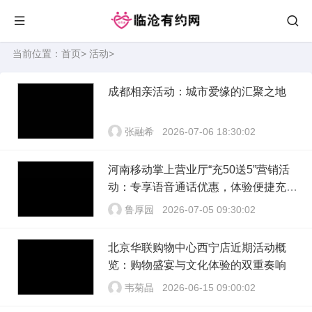
当前位置：
首页
>
活动
>
成都相亲活动：城市爱缘的汇聚之地
张融希
2026-07-06 18:30:02
河南移动掌上营业厅“充50送5”营销活
动：专享语音通话优惠，体验便捷充值
的乐趣
鲁厚园
2026-07-05 09:30:02
北京华联购物中心西宁店近期活动概
览：购物盛宴与文化体验的双重奏响
韦菊晶
2026-06-15 09:00:02