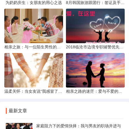
为奶奶庆生：女朋友的用心之选
8月韩国旅游跟团行：签证及手续全攻略
相亲之旅：与一位陌生男性的邂逅与反思
2018临沧市边境专职辅警优先聘用政策解析
温柔关怀：当女友说“我感冒了”时的真心回应策略
相亲之路的迷茫：爱与不爱的天秤间
最新文章
家庭阻力下的爱情抉择：我与男友的职场并进与